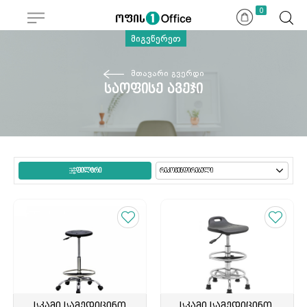
ჩამოშლა
0
მიგვწერეთ
მთავარი გვერდი
საოფისე ავეჯი
ᲤᲘᲚᲢᲠᲘ
სკამი სამედიცინო
სკამი სამედიცინო,