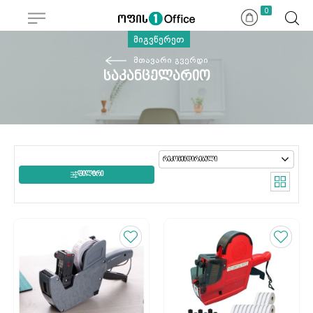
0
მიგვწერეთ
მთავარი გვერდი
საკანცელარიო
ᲤᲘᲚᲢᲠᲘ