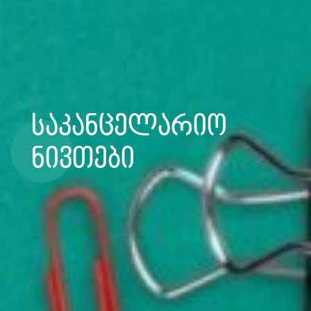
საკანცელარიო
ნივთები