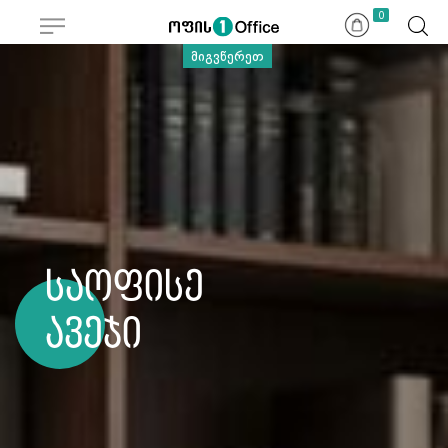
0
მიგვწერეთ
საოფისე
ავეჯი