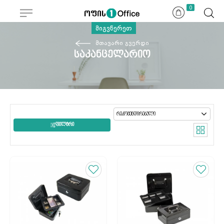
0
მიგვწერეთ
მთავარი გვერდი
საკანცელარიო
ᲤᲘᲚᲢᲠᲘ