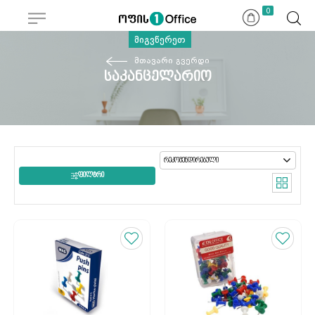
0
მიგვწერეთ
მთავარი გვერდი
საკანცელარიო
ᲤᲘᲚᲢᲠᲘ