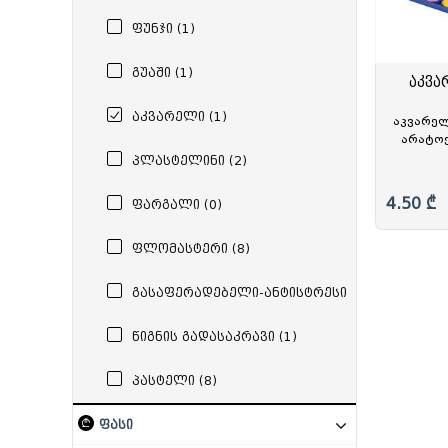
სამდივნო დაფა
რვეული
სკეჩ მარკერი
პასტ
სადგ
ფუნჯი (1)
დივაიდერი
სატელეფონო
საქაღალდე ჩანთა
გუაში (1)
საქაღალდე ფაილებით
აკვა
საქაღალდე ბაფთით
საქაღალდე ელვა შესაკრავით
აკვარელი (1)
აკვარელ
არატოქ
პლასტელინი (2)
4.50 ₾
ფარგალი (0)
ფლომასტერი (8)
გასაფერადებელი-ანტისტრესი
(0)
წიგნის გადასაკრავი (1)
პასტელი (8)
ფასი