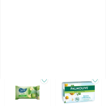
0
მიგვწერეთ
მთავარი გვერდი
საკანცელარიო
ᲤᲘᲚᲢᲠᲘ