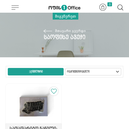
ჩამოშლა
0
მიგვწერეთ
მთავარი გვერდი
საოფისე ავეჯი
ᲤᲘᲚᲢᲠᲘ
სათადარიგო ნაწილი: