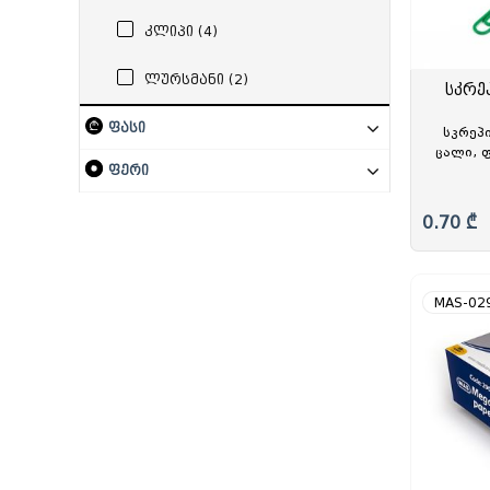
სამდივნო დაფა
რვეული
სკეჩ მარკერი
პასტ
სადგ
კლიპი (4)
დივაიდერი
სატელეფონო
საქაღალდე ჩანთა
ლურსმანი (2)
საქაღალდე ფაილებით
სკრეპ
საქაღალდე ბაფთით
საქაღალდე ელვა შესაკრავით
ფასი
სკრეპი
ცალი, ფ
ფერი
0.70 ₾
MAS-02