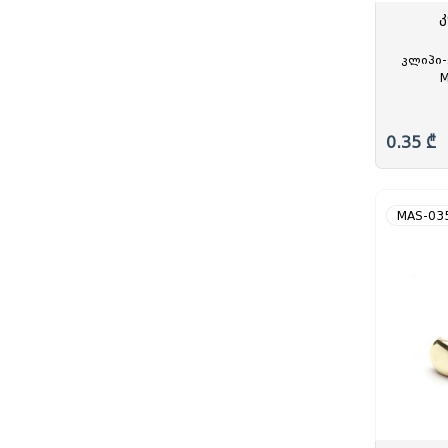
კ
კლიპი
M
0.35 ₾
MAS-03