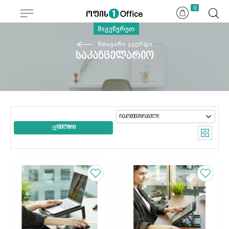
0
მიგვწერეთ
მთავარი გვერდი
საკანცელარიო
ᲤᲘᲚᲢᲠᲘ