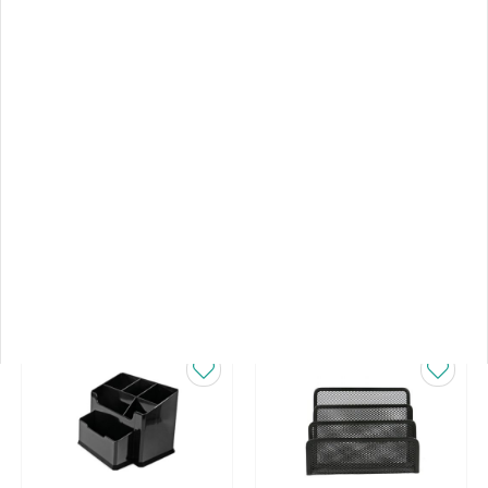
0
მიგვწერეთ
მთავარი გვერდი
საკანცელარიო
ᲤᲘᲚᲢᲠᲘ