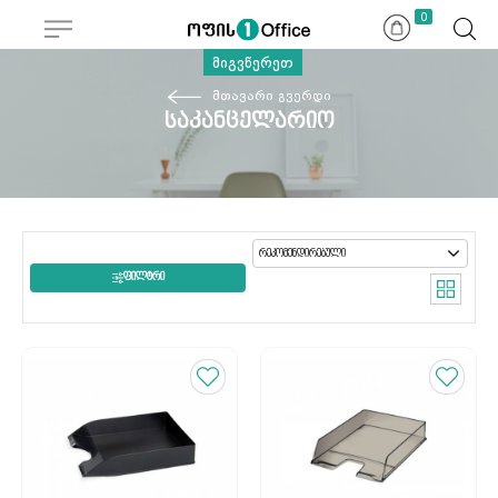
0
მიგვწერეთ
მთავარი გვერდი
საკანცელარიო
ᲤᲘᲚᲢᲠᲘ