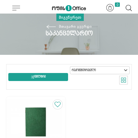
0
მიგვწერეთ
მთავარი გვერდი
საკანცელარიო
ᲤᲘᲚᲢᲠᲘ