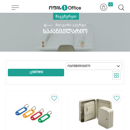
0
მიგვწერეთ
მთავარი გვერდი
საკანცელარიო
ᲤᲘᲚᲢᲠᲘ