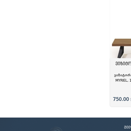
ვიზიტ
ვიზიტორ
MYRIEL,
შავი/კ
750.00 
მი