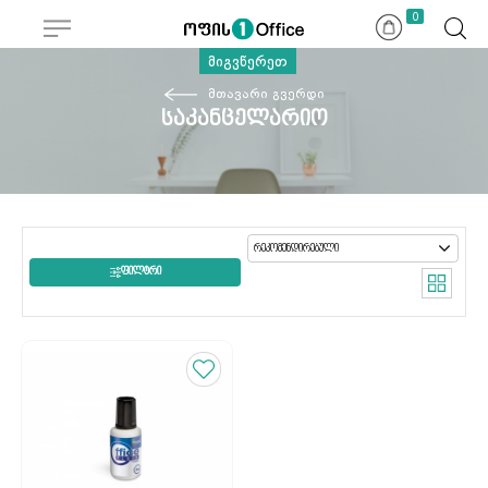
0
მიგვწერეთ
მთავარი გვერდი
საკანცელარიო
ᲤᲘᲚᲢᲠᲘ