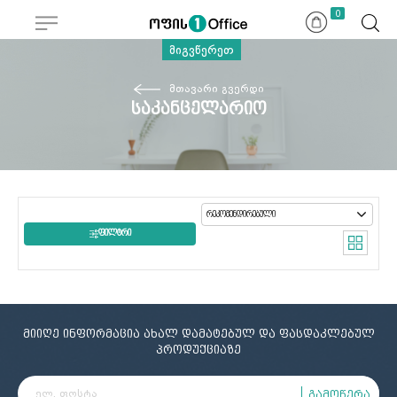
0
მიგვწერეთ
მთავარი გვერდი
საკანცელარიო
ᲤᲘᲚᲢᲠᲘ
მიიღე ინფორმაცია ახალ დამატებულ და ფასდაკლებულ
პროდუქციაზე
გამოწერა