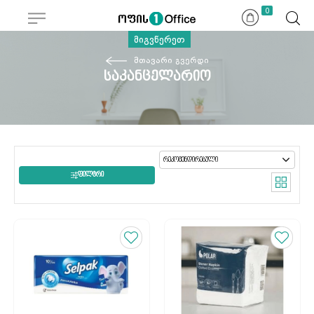
0
მიგვწერეთ
მთავარი გვერდი
საკანცელარიო
ᲤᲘᲚᲢᲠᲘ