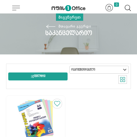
0
მიგვწერეთ
მთავარი გვერდი
საკანცელარიო
ᲤᲘᲚᲢᲠᲘ