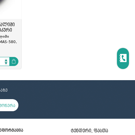
ცოცხი და აქანდაზი
მოპი და აქსესუარები
რეზინის ხელთათმანი
ტილო
ბალიში
ნაგვის პარკი
იკური
სველი ხელსახოცი
ლიში
ერთჯერადი ჭურჭელი
MAS-580,
აზე
მოწერა
ნფორმაცია
ტენდერი, ფასთა