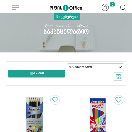
0
მიგვწერეთ
მთავარი გვერდი
საკანცელარიო
ᲤᲘᲚᲢᲠᲘ