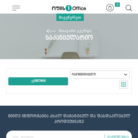
0
მიგვწერეთ
მთავარი გვერდი
საკანცელარიო
ᲤᲘᲚᲢᲠᲘ
მიიღე ინფორმაცია ახალ დამატებულ და ფასდაკლებულ
პროდუქციაზე
გამოწერა