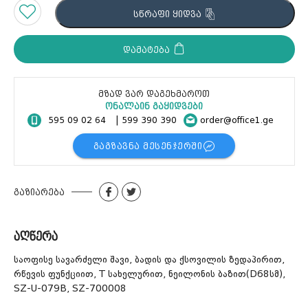
ᲡᲬᲠᲐᲤᲘ ᲧᲘᲓᲕᲐ
დამატება
მზად ვარ დაგეხმაროთ
ონალაინ გაყიდვები
|
595 09 02 64
599 390 390
order@office1.ge
ᲒᲐᲒᲖᲐᲕᲜᲐ ᲛᲔᲡᲔᲜᲯᲔᲠᲨᲘ
გაზიარება
აღწერა
საოფისე სავარძელი შავი, ბადის და ქსოვილის ზედაპირით,
რწევის ფუნქციით, T სახელურით, ნეილონის ბაზით(D68სმ),
SZ-U-079B, SZ-700008