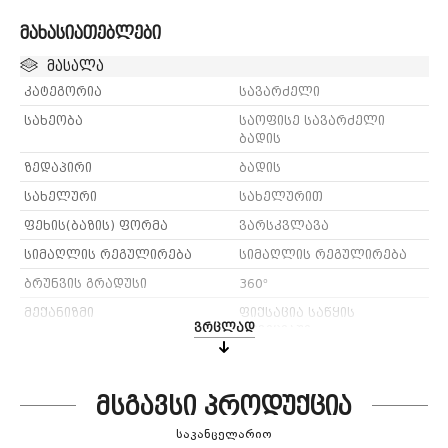
მახასიათებლები
მასალა
კატეგორია
სავარძელი
სახეობა
საოფისე სავარძელი
ბადის
ზედაპირი
ბადის
სახელური
სახელურით
ფეხის(ბაზის) ფორმა
ვარსკვლავა
სიმაღლის რეგულირება
სიმაღლის რეგულირება
ბრუნვის გრადუსი
360°
მექანიზმი
ფიქსაცია საწყის
ვრცლად
პოზიციაში
ფერი
შავი
მსგავსი პროდუქცია
საკანცელარიო