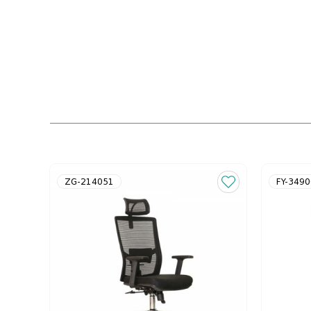
ZG-214051
FY-349