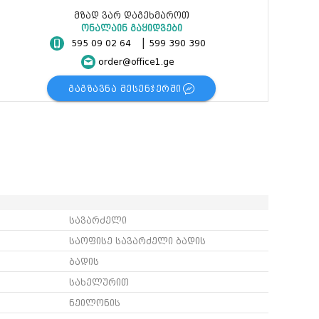
ცოცხი და აქანდაზი
მზად ვარ დაგეხმაროთ
მოპი და აქსესუარები
ონალაინ გაყიდვები
რეზინის ხელთათმანი
|
595 09 02 64
599 390 390
ტილო
order@office1.ge
ნაგვის პარკი
სველი ხელსახოცი
ᲒᲐᲒᲖᲐᲕᲜᲐ ᲛᲔᲡᲔᲜᲯᲔᲠᲨᲘ
ერთჯერადი ჭურჭელი
სავარძელი
საოფისე სავარძელი ბადის
ბადის
სახელურით
ნეილონის