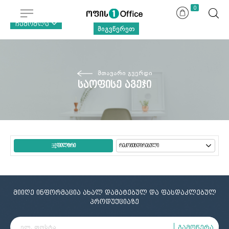
0
ჩამოშლა
მიგვწერეთ
მთავარი გვერდი
საოფისე ავეჯი
ᲤᲘᲚᲢᲠᲘ
მიიღე ინფორმაცია ახალ დამატებულ და ფასდაკლებულ
პროდუქციაზე
გამოწერა