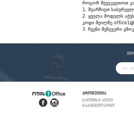
როგორ შევუკვეთოთ კ
სამდივნო დაფა
რვეული
სკეჩ მარკერი
პასტ
სადგ
1. შეარჩიეთ სასურვე
დივაიდერი
სატელეფონო
2. ყველა მოდელს აქვ
საქაღალდე ჩანთა
კოდი მეილზე office1@
საქაღალდე ფაილებით
საქაღალდე ბაფთით
3. ჩვენი მენეჯერი უ
საქაღალდე ელვა შესაკრავით
მი
პროდუქცია
საოფისე ავეჯი
საკანცელარიო